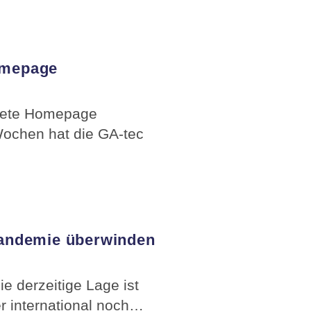
Homepage
ltete Homepage
Wochen hat die GA-tec
andemie überwinden
 derzeitige Lage ist
r international noch…