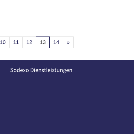
10
11
12
13
14
»
Sodexo Dienstleistungen