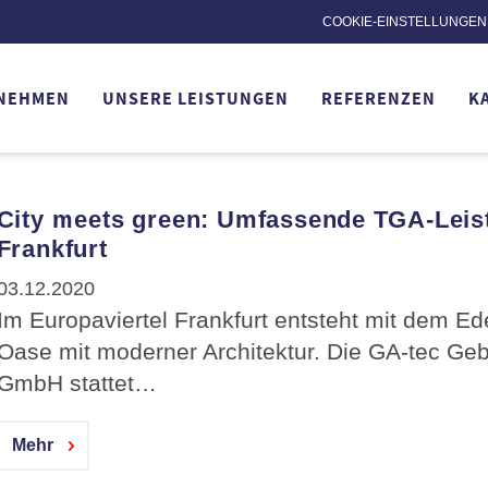
COOKIE-EINSTELLUNGEN
NEHMEN
UNSERE LEISTUNGEN
REFERENZEN
K
City meets green: Umfassende TGA-Leis
Frankfurt
03.12.2020
Im Europaviertel Frankfurt entsteht mit dem E
Oase mit moderner Architektur. Die GA-tec Ge
GmbH stattet…
Mehr