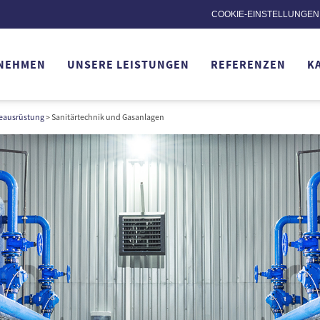
COOKIE-EINSTELLUNGEN
NEHMEN
UNSERE LEISTUNGEN
REFERENZEN
K
eausrüstung
> Sanitärtechnik und Gasanlagen