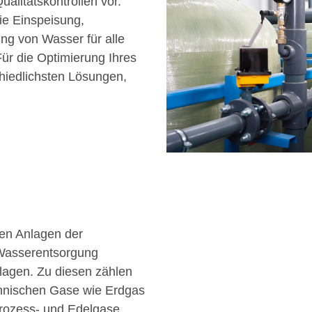
alitätskontrollen vor.
ie Einspeisung,
ng von Wasser für alle
ür die Optimierung Ihres
chiedlichsten Lösungen,
ben Anlagen der
Wasserentsorgung
lagen. Zu diesen zählen
echnischen Gase wie Erdgas
rozess- und Edelgase.