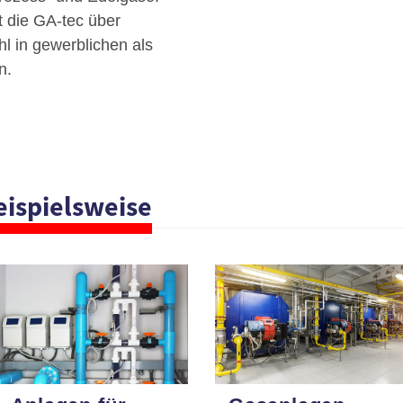
t die GA-tec über
l in gewerblichen als
n.
eispielsweise